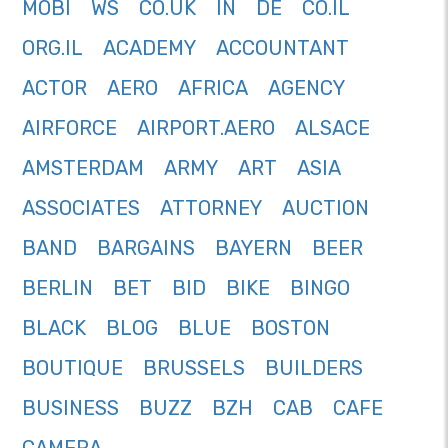
MOBI
WS
CO.UK
IN
DE
CO.IL
ORG.IL
ACADEMY
ACCOUNTANT
ACTOR
AERO
AFRICA
AGENCY
AIRFORCE
AIRPORT.AERO
ALSACE
AMSTERDAM
ARMY
ART
ASIA
ASSOCIATES
ATTORNEY
AUCTION
BAND
BARGAINS
BAYERN
BEER
BERLIN
BET
BID
BIKE
BINGO
BLACK
BLOG
BLUE
BOSTON
BOUTIQUE
BRUSSELS
BUILDERS
BUSINESS
BUZZ
BZH
CAB
CAFE