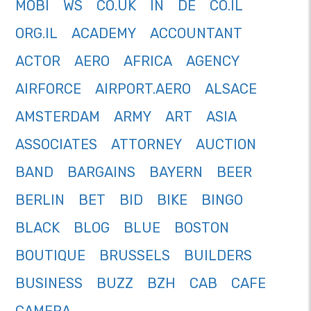
MOBI
WS
CO.UK
IN
DE
CO.IL
ORG.IL
ACADEMY
ACCOUNTANT
ACTOR
AERO
AFRICA
AGENCY
AIRFORCE
AIRPORT.AERO
ALSACE
AMSTERDAM
ARMY
ART
ASIA
ASSOCIATES
ATTORNEY
AUCTION
BAND
BARGAINS
BAYERN
BEER
BERLIN
BET
BID
BIKE
BINGO
BLACK
BLOG
BLUE
BOSTON
BOUTIQUE
BRUSSELS
BUILDERS
BUSINESS
BUZZ
BZH
CAB
CAFE