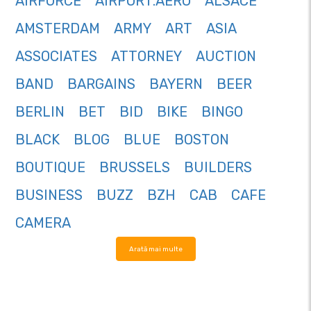
AIRFORCE
AIRPORT.AERO
ALSACE
AMSTERDAM
ARMY
ART
ASIA
ASSOCIATES
ATTORNEY
AUCTION
BAND
BARGAINS
BAYERN
BEER
BERLIN
BET
BID
BIKE
BINGO
BLACK
BLOG
BLUE
BOSTON
BOUTIQUE
BRUSSELS
BUILDERS
BUSINESS
BUZZ
BZH
CAB
CAFE
CAMERA
Arată mai multe