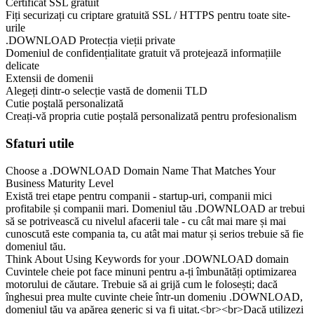
Certificat SSL gratuit
Fiți securizați cu criptare gratuită SSL / HTTPS pentru toate site-
urile
.DOWNLOAD Protecția vieții private
Domeniul de confidențialitate gratuit vă protejează informațiile
delicate
Extensii de domenii
Alegeți dintr-o selecție vastă de domenii TLD
Cutie poştală personalizată
Creați-vă propria cutie poștală personalizată pentru profesionalism
Sfaturi utile
Choose a .DOWNLOAD Domain Name That Matches Your
Business Maturity Level
Există trei etape pentru companii - startup-uri, companii mici
profitabile și companii mari. Domeniul tău .DOWNLOAD ar trebui
să se potrivească cu nivelul afacerii tale - cu cât mai mare și mai
cunoscută este compania ta, cu atât mai matur și serios trebuie să fie
domeniul tău.
Think About Using Keywords for your .DOWNLOAD domain
Cuvintele cheie pot face minuni pentru a-ți îmbunătăți optimizarea
motorului de căutare. Trebuie să ai grijă cum le folosești; dacă
înghesui prea multe cuvinte cheie într-un domeniu .DOWNLOAD,
domeniul tău va apărea generic și va fi uitat.<br><br>Dacă utilizezi