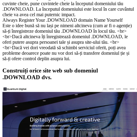
cuvinte cheie, pune cuvintele cheie la începutul domeniului tău
.DOWNLOAD. La începutul domeniului este locul în care cuvântul
cheie va avea cel mai puternic impact.
Always Register Your .DOWNLOAD domain Name Yourself
Este o idee bună să nu lași pe nimeni altcineva (cum ar fi o agenție)
să-ți înregistreze domeniul tău .DOWNLOAD în locul tău. <br>
<br>Dacă altcineva îți înregistrează domeniul .DOWNLOAD, le
oferi putere asupra persoanei tale și asupra site-ului tău. <br>
<br>Dacă vei dori vreodată să schimbi serviciul oferit, poți avea
probleme deoarece poate nu vor dori să-ți transfere domeniul ție și
să-ți ofere control deplin asupra lui.
Construiți orice site web sub domeniul
.DOWNLOAD dvs.