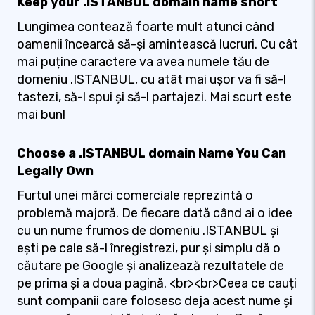
Keep your .ISTANBUL domain name short
Lungimea contează foarte mult atunci când
oamenii încearcă să-și amintească lucruri. Cu cât
mai puține caractere va avea numele tău de
domeniu .ISTANBUL, cu atât mai ușor va fi să-l
tastezi, să-l spui și să-l partajezi. Mai scurt este
mai bun!
Choose a .ISTANBUL domain Name You Can
Legally Own
Furtul unei mărci comerciale reprezintă o
problemă majoră. De fiecare dată când ai o idee
cu un nume frumos de domeniu .ISTANBUL și
ești pe cale să-l înregistrezi, pur și simplu dă o
căutare pe Google și analizează rezultatele de
pe prima și a doua pagină. <br><br>Ceea ce cauți
sunt companii care folosesc deja acest nume și