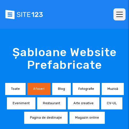
Șabloane Website
Prefabricate
Toate
Afaceri
Blog
Fotografie
Muzică
Eveniment
Restaurant
Arte creative
CV-UL
Pagina de destinaţie
Magazin online