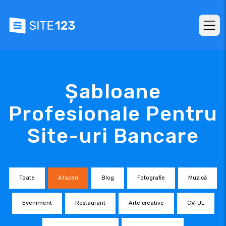
Șabloane
Profesionale Pentru
Site-uri Bancare
Toate
Afaceri
Blog
Fotografie
Muzică
Eveniment
Restaurant
Arte creative
CV-UL