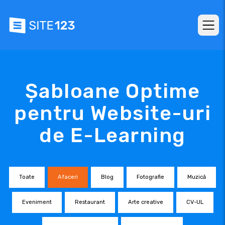
Șabloane Optime
pentru Website-uri
de E-Learning
Toate
Afaceri
Blog
Fotografie
Muzică
Eveniment
Restaurant
Arte creative
CV-UL