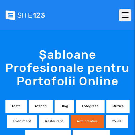
Șabloane
Profesionale pentru
Portofolii Online
Toate
Afaceri
Blog
Fotografie
Muzică
Eveniment
Restaurant
Arte creative
CV-UL