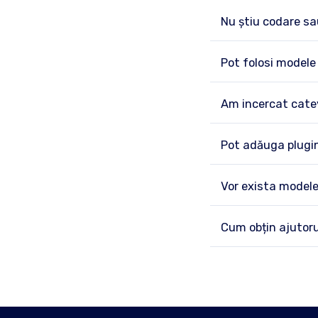
Nu știu codare sa
Pot folosi model
Am incercat catev
Pot adăuga plugin
Vor exista modele
Cum obțin ajutoru