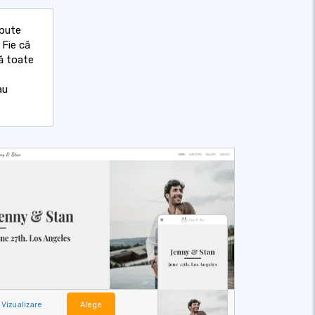
epute
 Fie că
ă toate
au
Vizualizare
Alege