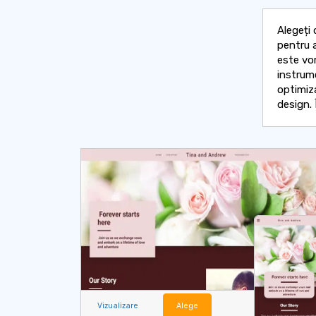
Alegeți 
pentru a
este vo
instrume
optimiz
design. 
Vizualizare
Alege