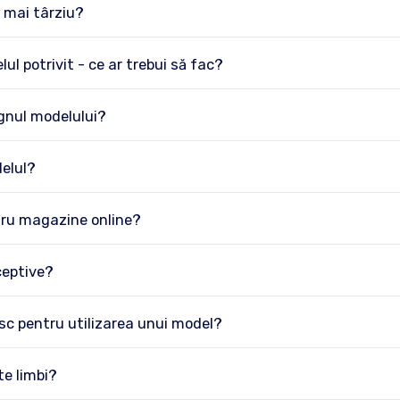
 mai târziu?
l potrivit - ce ar trebui să fac?
gnul modelului?
elul?
tru magazine online?
ceptive?
esc pentru utilizarea unui model?
te limbi?