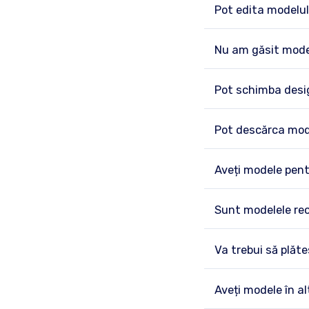
Pot edita modelul
Nu am găsit modelu
Pot schimba desi
Pot descărca mod
Aveți modele pen
Sunt modelele re
Va trebui să plăt
Aveți modele în al