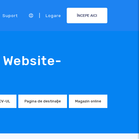
|
Suport
Logare
ÎNCEPE AICI
 Website-
CV-UL
Pagina de destinaţie
Magazin online