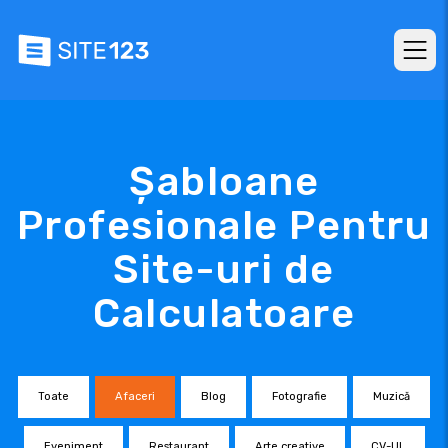
Șabloane
Profesionale Pentru
Site-uri de
Calculatoare
Toate
Afaceri
Blog
Fotografie
Muzică
Eveniment
Restaurant
Arte creative
CV-UL