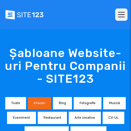
Șabloane Website-
uri Pentru Companii
- SITE123
Toate
Afaceri
Blog
Fotografie
Muzică
Eveniment
Restaurant
Arte creative
CV-UL