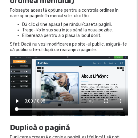
ordinea meniului)
Folosește această opțiune pentru a controla ordinea în
care apar paginile în meniul site-ului tău.
Dă clic și ține apăsat pe rândul/caseta paginii.
Trage-l/o în sus sau în jos până la noua poziție.
Eliberează pentru a o plasa la locul dorit.
Sfat: Dacă nu vezi modificarea pe site-ul public, asigură-te
că publici site-ul după ce rearanjezi paginile.
Duplică o pagină
Duplicarea creează o copie a paginii, astfel încât să poți