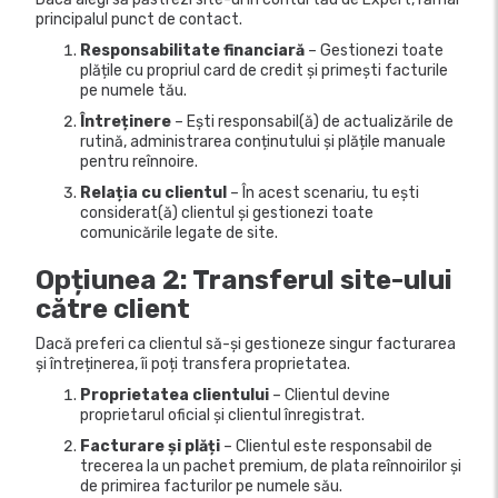
principalul punct de contact.
Responsabilitate financiară
– Gestionezi toate
plățile cu propriul card de credit și primești facturile
pe numele tău.
Întreținere
– Ești responsabil(ă) de actualizările de
rutină, administrarea conținutului și plățile manuale
pentru reînnoire.
Relația cu clientul
– În acest scenariu, tu ești
considerat(ă) clientul și gestionezi toate
comunicările legate de site.
Opțiunea 2: Transferul site-ului
către client
Dacă preferi ca clientul să-și gestioneze singur facturarea
și întreținerea, îi poți transfera proprietatea.
Proprietatea clientului
– Clientul devine
proprietarul oficial și clientul înregistrat.
Facturare și plăți
– Clientul este responsabil de
trecerea la un pachet premium, de plata reînnoirilor și
de primirea facturilor pe numele său.