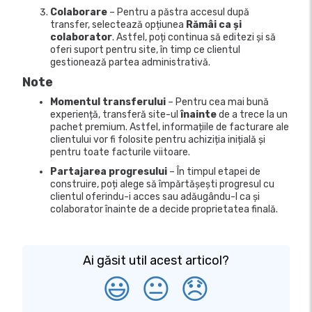
Colaborare
– Pentru a păstra accesul după
transfer, selectează opțiunea
Rămâi ca și
colaborator
. Astfel, poți continua să editezi și să
oferi suport pentru site, în timp ce clientul
gestionează partea administrativă.
Note
Momentul transferului
– Pentru cea mai bună
experiență, transferă site-ul
înainte
de a trece la un
pachet premium. Astfel, informațiile de facturare ale
clientului vor fi folosite pentru achiziția inițială și
pentru toate facturile viitoare.
Partajarea progresului
– În timpul etapei de
construire, poți alege să împărtășești progresul cu
clientul oferindu-i acces sau adăugându-l ca și
colaborator înainte de a decide proprietatea finală.
Ai găsit util acest articol?
😃
😐
😞