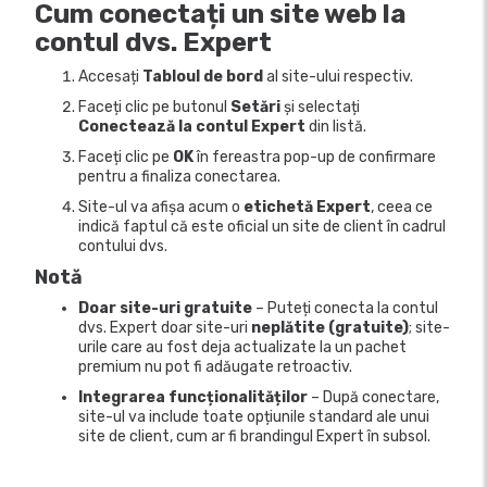
Cum conectați un site web la
contul dvs. Expert
Accesați
Tabloul de bord
al site-ului respectiv.
Faceți clic pe butonul
Setări
și selectați
Conectează la contul Expert
din listă.
Faceți clic pe
OK
în fereastra pop-up de confirmare
pentru a finaliza conectarea.
Site-ul va afișa acum o
etichetă Expert
, ceea ce
indică faptul că este oficial un site de client în cadrul
contului dvs.
Notă
Doar site-uri gratuite
– Puteți conecta la contul
dvs. Expert doar site-uri
neplătite (gratuite)
; site-
urile care au fost deja actualizate la un pachet
premium nu pot fi adăugate retroactiv.
Integrarea funcționalităților
– După conectare,
site-ul va include toate opțiunile standard ale unui
site de client, cum ar fi brandingul Expert în subsol.