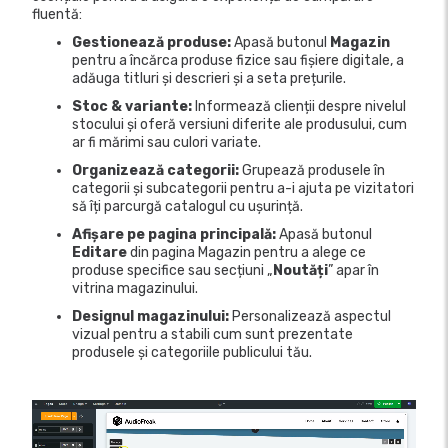
fluentă:
Gestionează produse:
Apasă butonul
Magazin
pentru a încărca produse fizice sau fișiere digitale, a
adăuga titluri și descrieri și a seta prețurile.
Stoc & variante:
Informează clienții despre nivelul
stocului și oferă versiuni diferite ale produsului, cum
ar fi mărimi sau culori variate.
Organizează categorii:
Grupează produsele în
categorii și subcategorii pentru a-i ajuta pe vizitatori
să îți parcurgă catalogul cu ușurință.
Afișare pe pagina principală:
Apasă butonul
Editare
din pagina Magazin pentru a alege ce
produse specifice sau secțiuni „
Noutăți
” apar în
vitrina magazinului.
Designul magazinului:
Personalizează aspectul
vizual pentru a stabili cum sunt prezentate
produsele și categoriile publicului tău.