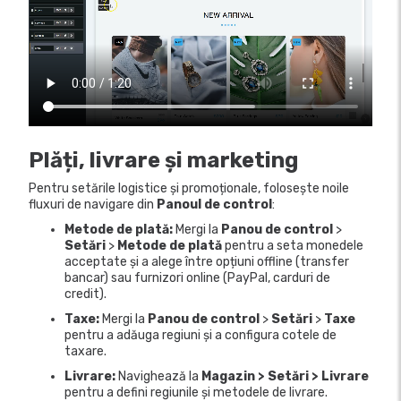
Plăți, livrare și marketing
Pentru setările logistice și promoționale, folosește noile
fluxuri de navigare din
Panoul de control
:
Metode de plată:
Mergi la
Panou de control
>
Setări
>
Metode de plată
pentru a seta monedele
acceptate și a alege între opțiuni offline (transfer
bancar) sau furnizori online (PayPal, carduri de
credit).
Taxe:
Mergi la
Panou de control
>
Setări
>
Taxe
pentru a adăuga regiuni și a configura cotele de
taxare.
Livrare:
Navighează la
Magazin > Setări > Livrare
pentru a defini regiunile și metodele de livrare.