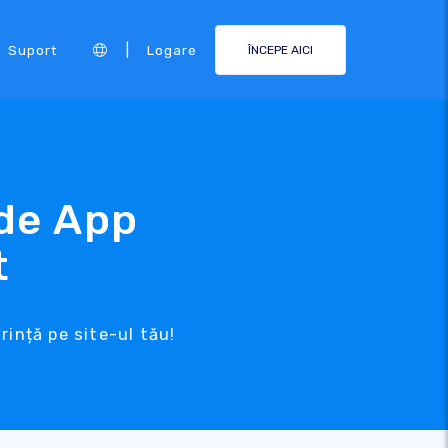
|
Suport
Logare
ÎNCEPE AICI
 de App
t
ință pe site-ul tău!