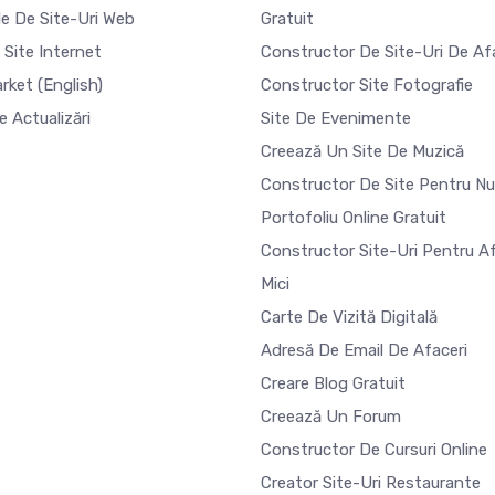
e De Site-Uri Web
Gratuit
 Site Internet
Constructor De Site-Uri De Af
arket
(English)
Constructor Site Fotografie
e Actualizări
Site De Evenimente
Creează Un Site De Muzică
Constructor De Site Pentru N
Portofoliu Online Gratuit
Constructor Site-Uri Pentru Af
Mici
Carte De Vizită Digitală
Adresă De Email De Afaceri
Creare Blog Gratuit
Creează Un Forum
Constructor De Cursuri Online
Creator Site-Uri Restaurante