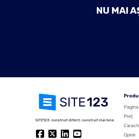
NU MAI A
Produ
Pagina 
Preț
SITE123: construit diferit, construit mai bine.
Caracte
Opinii