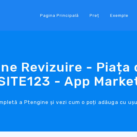
Pagina Principală
Preț
Exemple
ne Revizuire - Piața
SITE123 - App Marke
mpletă a Ptengine și vezi cum o poți adăuga cu ușur