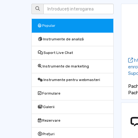
Popular
Instrumente de analiză
Suport Live Chat
ht
enro
Instrumente de marketing
Supo
Instrumente pentru webmasteri
Pach
Pache
Formulare
Galerii
Rezervare
Prețuri