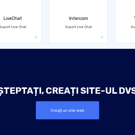
LiveChat
Intercom
Suport Live Chat
Suport Live Chat
Su
ȘTEPTAȚI, CREAȚI SITE-UL DVS
Creaţi un site web