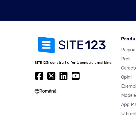
Produ
Pagina 
Preț
SITE123: construit diferit, construit mai bine.
Caracte
Opinii
Exempl
Română
Modele
App M
Ultimel