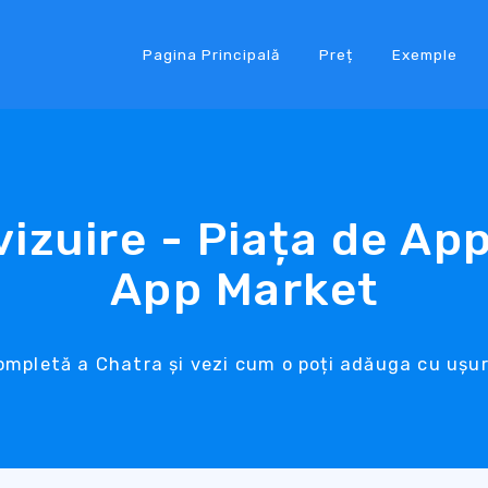
Pagina Principală
Preț
Exemple
izuire - Piața de Ap
App Market
ompletă a Chatra și vezi cum o poți adăuga cu ușuri