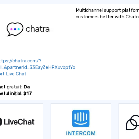
Multichannel support platform
customers better with Chatra
tps://chatra.com/?
ll=&partnerId=33EayZeHRXxvbptYo
rt Live Chat
et gratuit:
Da
tul inițial:
$17