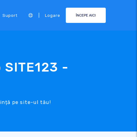
|
Suport
Logare
ÎNCEPE AICI
p SITE123 -
nță pe site-ul tău!