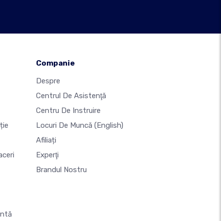
Companie
Despre
Centrul De Asistenţă
Centru De Instruire
ție
Locuri De Muncă
(English)
Afiliați
aceri
Experţi
Brandul Nostru
untă