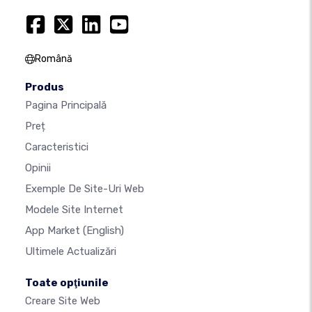
Română
Produs
Pagina Principală
Preț
Caracteristici
Opinii
Exemple De Site-Uri Web
Modele Site Internet
App Market
(English)
Ultimele Actualizări
Toate opţiunile
Creare Site Web