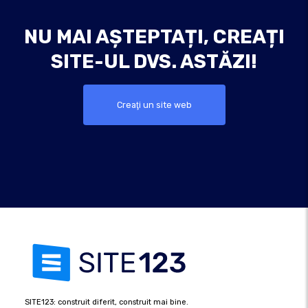
NU MAI AȘTEPTAȚI, CREAȚI
SITE-UL DVS. ASTĂZI!
Creaţi un site web
SITE123: construit diferit, construit mai bine.