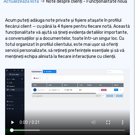
Actualizează lista
Note despre clienți – Funcționalitate nouă
Acum puteți adăuga note private și fișiere atașate în profilul
fiecărui client — cu până la 4 fișiere pentru fiecare notă. Această
funcționalitate vă ajută să țineți evidența detaliilor importante,
a conversațiilor și a documentelor, toate într-un singur loc. Cu
totul organizat în profilul clientului, este mai ușor să oferiți
servicii personalizate, să rețineți preferințele esențiale și să vă
mențineți echipa aliniată la fiecare interacțiune cu clienții.