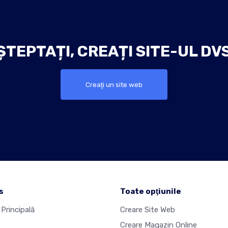
ȘTEPTAȚI, CREAȚI SITE-UL DVS
Creaţi un site web
s
Toate opţiunile
Principală
Creare Site Web
Creare Magazin Online