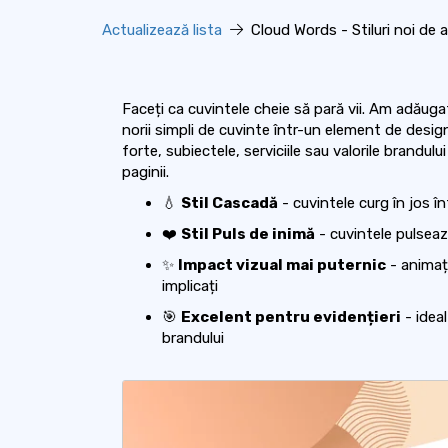
Actualizează lista
Cloud Words - Stiluri noi de 
Faceți ca cuvintele cheie să pară vii. Am adăug
norii simpli de cuvinte într-un element de desig
forte, subiectele, serviciile sau valorile brandu
paginii.
💧
Stil Cascadă
- cuvintele curg în jos în
❤️
Stil Puls de inimă
- cuvintele pulsează
✨
Impact vizual mai puternic
- animați
implicați
🎯
Excelent pentru evidențieri
- ideal
brandului