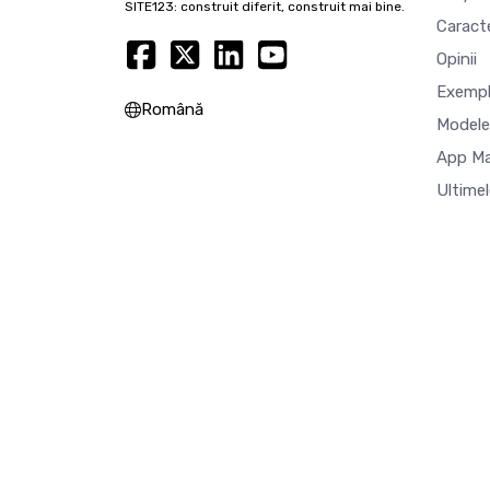
SITE123: construit diferit, construit mai bine.
Caracte
Opinii
Exempl
Română
Modele
App M
Ultimel