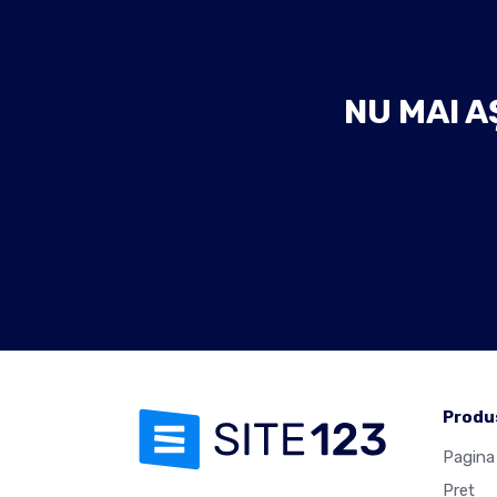
NU MAI A
Produ
Pagina 
Preț