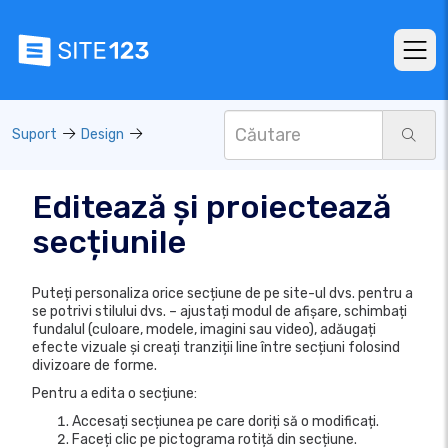
Suport
Design
Editează și proiectează
secțiunile
Puteți personaliza orice secțiune de pe site-ul dvs. pentru a
se potrivi stilului dvs. – ajustați modul de afișare, schimbați
fundalul (culoare, modele, imagini sau video), adăugați
efecte vizuale și creați tranziții line între secțiuni folosind
divizoare de forme.
Pentru a edita o secțiune:
Accesați secțiunea pe care doriți să o modificați.
Faceți clic pe pictograma rotiță din secțiune.