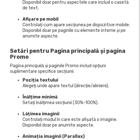
Disponibil doar pentru aspectele care includ o casetă
de text.
Afișare pe mobil
Controlați cum apare secțiunea pe dispozitive mobile.
Disponibil doar pe paginile cu elemente interne și pe
anumite aspecte.
Setări pentru Pagina principală și pagina
Promo
Pagina principală și paginile Promo includ opțiuni
suplimentare specifice secțiunii:
Poziția textului
Alegeți unde apare textul (direcție/aliniere).
Înălțime minimă
Setați înălțimea secțiunii (30%–100%).
Lățimea imaginii
Controlați modul în care este afișată o imagine.
Disponibil doar pe anumite aspecte.
Animația imaginii (Parallax)