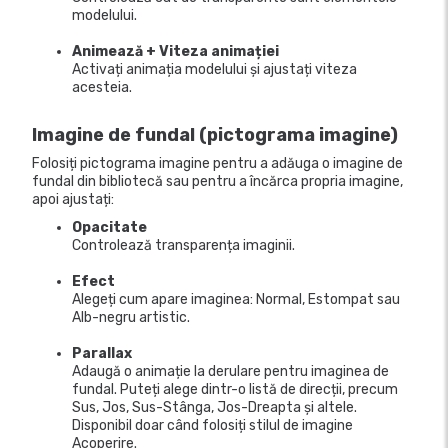
modelului.
Animează + Viteza animației
Activați animația modelului și ajustați viteza
acesteia.
Imagine de fundal (pictograma imagine)
Folosiți pictograma imagine pentru a adăuga o imagine de
fundal din bibliotecă sau pentru a încărca propria imagine,
apoi ajustați:
Opacitate
Controlează transparența imaginii.
Efect
Alegeți cum apare imaginea: Normal, Estompat sau
Alb-negru artistic.
Parallax
Adaugă o animație la derulare pentru imaginea de
fundal. Puteți alege dintr-o listă de direcții, precum
Sus, Jos, Sus-Stânga, Jos-Dreapta și altele.
Disponibil doar când folosiți stilul de imagine
Acoperire.