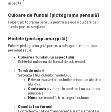
aspecte.
Culoare de fundal (pictograma pensulă)
Folosiți pictograma pensulă pentru a alege o culoare de
fundal pentru secțiune.
Modele (pictograma grilă)
Folosiți pictograma grilă pentru a adăuga un model, apoi
personalizați-l:
Culoarea fundalului aspectului
Schimbă culoarea de fundal de sub model.
Temă de culori
Setează stilul culorilor modelului:
Primar:
variații ale culorilor principale ale site-
ului dvs.
Contrast:
o variație în contrast cu culoarea
principală
Mono:
un model într-o singură culoare
Opacitatea formei
Controlează cât de transparente sunt elementele