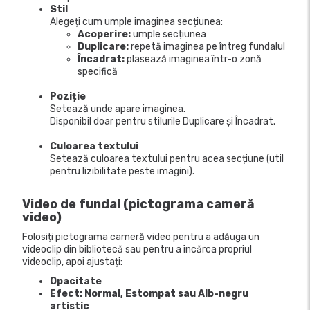
Stil
Alegeți cum umple imaginea secțiunea:
Acoperire:
umple secțiunea
Duplicare:
repetă imaginea pe întreg fundalul
Încadrat:
plasează imaginea într-o zonă
specifică
Poziție
Setează unde apare imaginea.
Disponibil doar pentru stilurile Duplicare și Încadrat.
Culoarea textului
Setează culoarea textului pentru acea secțiune (util
pentru lizibilitate peste imagini).
Video de fundal (pictograma cameră
video)
Folosiți pictograma cameră video pentru a adăuga un
videoclip din bibliotecă sau pentru a încărca propriul
videoclip, apoi ajustați:
Opacitate
Efect: Normal, Estompat sau Alb-negru
artistic