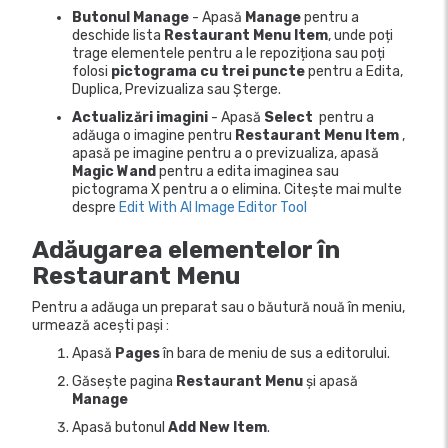
Butonul Manage
- Apasă
Manage
pentru a
deschide lista
Restaurant Menu Item
, unde poți
trage elementele pentru a le repoziționa sau poți
folosi
pictograma cu trei puncte
pentru a Edita,
Duplica, Previzualiza sau Șterge.
Actualizări imagini
- Apasă
Select
pentru a
adăuga o imagine pentru
Restaurant Menu Item
,
apasă pe imagine pentru a o previzualiza, apasă
Magic Wand
pentru a edita imaginea sau
pictograma X pentru a o elimina. Citește mai multe
despre
Edit With AI Image Editor Tool
Adăugarea elementelor în
Restaurant Menu
Pentru a adăuga un preparat sau o băutură nouă în meniu,
urmează acești pași :
Apasă
Pages
în bara de meniu de sus a editorului.
Găsește pagina
Restaurant Menu
și apasă
Manage
Apasă butonul
Add New Item
.