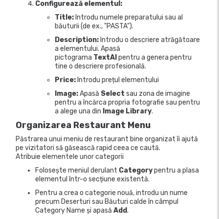
Configurează elementul:
Title:
Introdu numele preparatului sau al
băuturii (de ex., "PASTA").
Description:
Introdu o descriere atrăgătoare
a elementului. Apasă
pictograma
TextAI
pentru a genera pentru
tine o descriere profesională.
Price:
Introdu prețul elementului
Image:
Apasă
Select
sau zona de imagine
pentru a încărca propria fotografie sau pentru
a alege una din
Image Library
.
Organizarea Restaurant Menu
Păstrarea unui meniu de restaurant bine organizat îi ajută
pe vizitatori să găsească rapid ceea ce caută.
Atribuie elementele unor categorii
Folosește meniul derulant
Category
pentru a plasa
elementul într-o secțiune existentă.
Pentru a crea o categorie nouă, introdu un nume
precum Deserturi sau Băuturi calde în câmpul
Category Name și apasă
Add
.