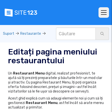
Suport
Restaurante
Editați pagina meniului
restaurantului
Un
Restaurant Menu
digital, realizat profesionist, te
ajută să îți prezinți preparatele și băuturile într-un mod clar
și atractiv. Cu pagina Restaurant Menu, îți poți organiza
oferta folosind descrieri, prețuri și imagini—astfel încât
vizitatorilor să le fie ușor să descopere ce servești.
Acest ghid explică cum să adaugi elemente noi și cum să îți
gestionezi
Restaurant Menu
, astfel încât să arate mereu
actualizat și primitor.