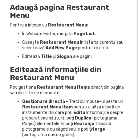
Adaugă pagina
Restaurant
Menu
Pentru a începe cu
Restaurant Menu
:
În Website Editor, mergi la
Page List
.
Găsește
Restaurant Menu
în lista ta curentă sau
selectează
Add New Page
pentru a o crea.
Editează
Title
și
Slogan
ale paginii.
Editează informațiile din
Restaurant Menu
Poți gestiona
Restaurant Menu Items
direct din pagină
sau din lista de elemente:
Gestionare directă
- Treci cu mouse-ul peste un
Restaurant Menu Item
pentru a afișa o bară de
instrumente din care poți
Edita
informațiile despre
preparat sau băutură, poți
Duplica
(pictograma
Pages) elementele, le poți
Rearanja
folosind
pictogramele cu săgeți sau le poți
Șterge
(pictograma coș de gunoi).