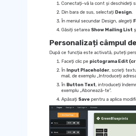
Conectați-vă la cont și deschideți si
Din bara de sus, selectați
Design
.
În meniul secundar Design, alegeți
F
Găsiți setarea
Show Mailing List
ș
Personalizați câmpul d
După ce funcția este activată, puteți person
Faceți clic pe
pictograma Edit (cr
În
Input Placeholder
, scrieți text
mail, de exemplu „Introduceți adresa
În
Button Text
, introduceți îndem
exemplu „Abonează-te”.
Apăsați
Save
pentru a aplica modific