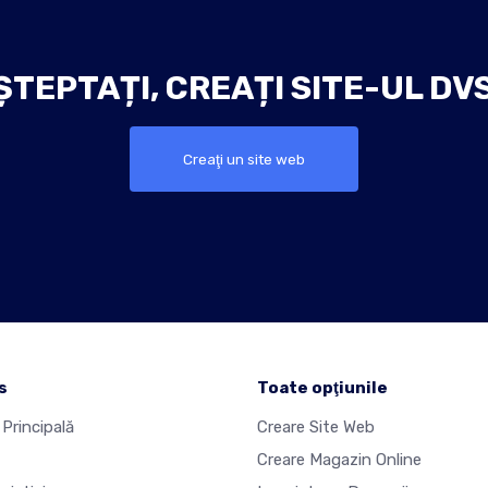
ȘTEPTAȚI, CREAȚI SITE-UL DVS
Creaţi un site web
s
Toate opţiunile
Principală
Creare Site Web
Creare Magazin Online