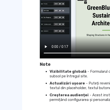
Note
Vizibilitate globală
- Formularul d
subsol pe întregul site.
Actualizări ușoare
- Puteți reveni
textul din placeholder, textul buton
Creșterea audienței
- Acest inst
permițând configurarea și personaliz