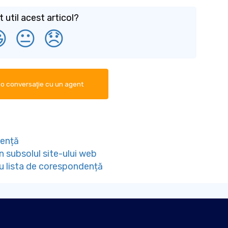
t util acest articol?

😐
😞
o conversaţie cu un agent
dență
n subsolul site-ului web
u lista de corespondență