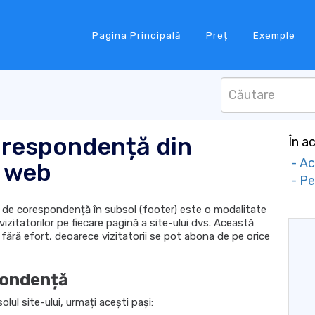
Pagina Principală
Preț
Exemple
corespondență din
În ac
- Ac
i web
- Pe
a de corespondență în subsol (footer) este o modalitate
vizitatorilor pe fiecare pagină a site-ului dvs. Această
 fără efort, deoarece vizitatorii se pot abona de pe orice
pondență
ul site-ului, urmați acești pași: