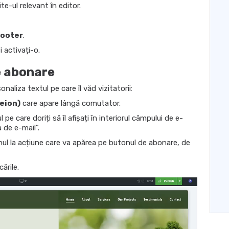
te-ul relevant în editor.
ooter
.
i activați-o.
e abonare
aliza textul pe care îl văd vizitatorii:
eion)
care apare lângă comutator.
ul pe care doriți să îl afișați în interiorul câmpului de e-
 de e-mail”.
nul la acțiune care va apărea pe butonul de abonare, de
ările.