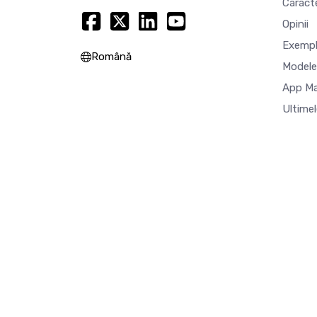
Caracte
Opinii
Exempl
Română
Modele
App M
Ultimel