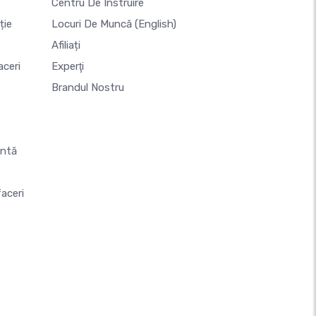
Centru De Instruire
ție
Locuri De Muncă
(English)
Afiliați
aceri
Experţi
Brandul Nostru
untă
aceri